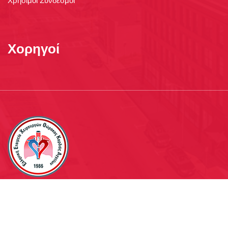
Χρήσιμοι Σύνδεσμοι
Χορηγοί
WebTV