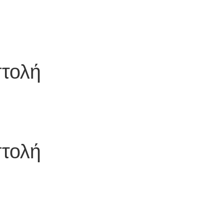
στολή
στολή