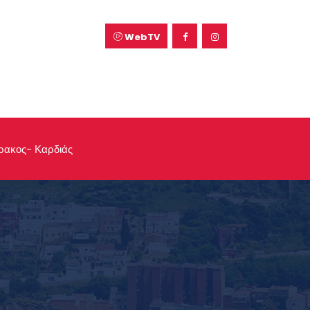
WebTV
ρακος- Καρδιάς