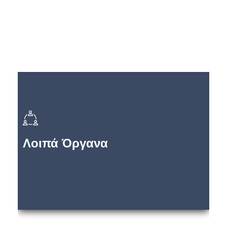
Λοιπά Όργανα
Ο