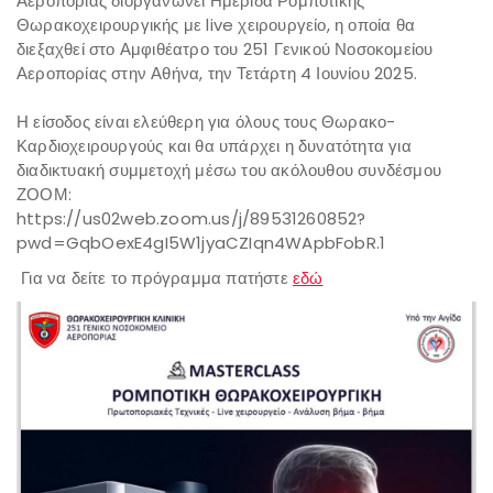
Αεροπορίας διοργανώνει Ημερίδα Ρομποτικής
Θωρακοχειρουργικής με live χειρουργείο, η οποία θα
διεξαχθεί στο Αμφιθέατρο του 251 Γενικού Νοσοκομείου
Αεροπορίας στην Αθήνα, την Τετάρτη 4 Ιουνίου 2025.
Η είσοδος είναι ελεύθερη για όλους τους Θωρακο-
Καρδιοχειρουργούς και θα υπάρχει η δυνατότητα για
διαδικτυακή συμμετοχή μέσω του ακόλουθου συνδέσμου
ΖΟΟΜ:
https://us02web.zoom.us/j/89531260852?
pwd=GqbOexE4gI5W1jyaCZIqn4WApbFobR.1
Για να δείτε το πρόγραμμα πατήστε
εδώ